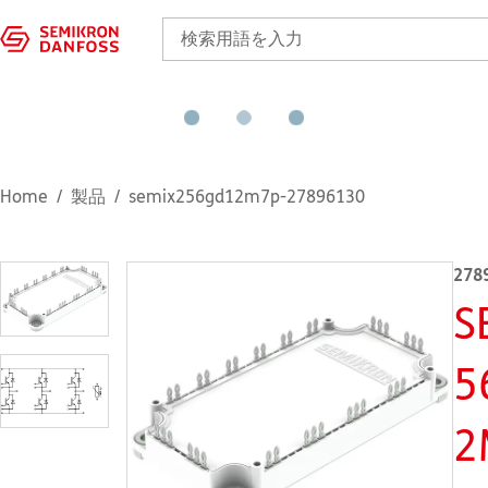
Home
製品
semix256gd12m7p-27896130
278
S
5
2