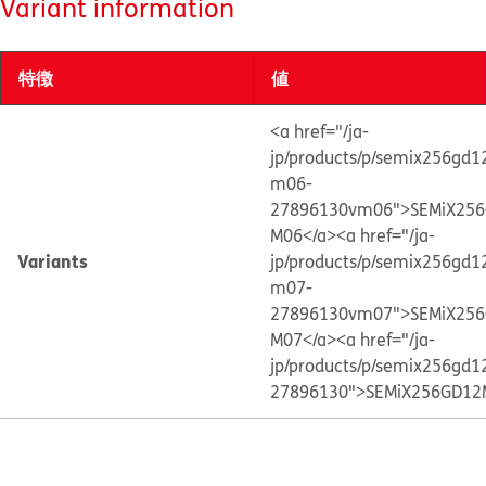
Variant information
特徴
値
<a href="/ja-
jp/products/p/semix256gd
m06-
27896130vm06">SEMiX25
M06</a>
<a href="/ja-
Variants
jp/products/p/semix256gd
m07-
27896130vm07">SEMiX25
M07</a>
<a href="/ja-
jp/products/p/semix256gd
27896130">SEMiX256GD12