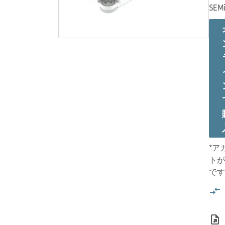
SEMi
*ア
トが
です