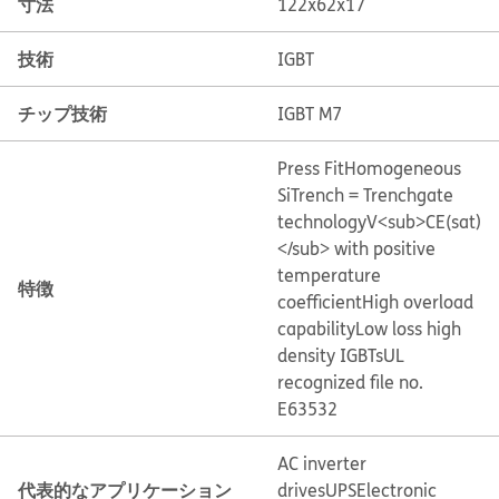
寸法
122x62x17
技術
IGBT
チップ技術
IGBT M7
Press Fit
Homogeneous
Si
Trench = Trenchgate
technology
V<sub>CE(sat)
</sub> with positive
temperature
特徴
coefficient
High overload
capability
Low loss high
density IGBTs
UL
recognized file no.
E63532
AC inverter
代表的なアプリケーション
drives
UPS
Electronic