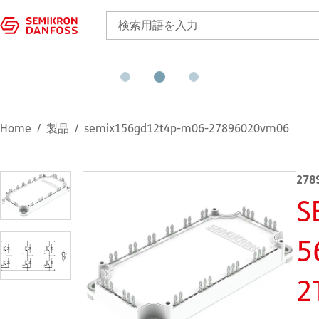
Home
製品
semix156gd12t4p-m06-27896020vm06
278
S
5
2