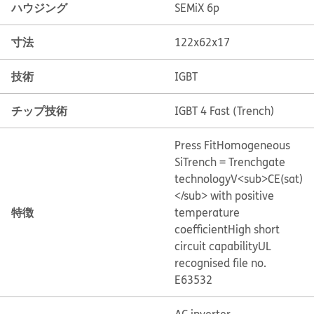
ハウジング
SEMiX 6p
寸法
122x62x17
技術
IGBT
チップ技術
IGBT 4 Fast (Trench)
Press Fit
Homogeneous
Si
Trench = Trenchgate
technology
V<sub>CE(sat)
</sub> with positive
特徴
temperature
coefficient
High short
circuit capability
UL
recognised file no.
E63532