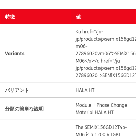
特徴
値
<a href="/ja-
jp/products/p/semix156gd1
m06-
Variants
27896020vm06">SEMiX156
M06</a>
<a href="/ja-
jp/products/p/semix156gd1
27896020">SEMiX156GD12
バリアント
HALA HT
Module + Phase Change
分類の簡単な説明
Material HALA HT
The SEMiX156GD12T4p-
M06 is a 1200 V IGBT