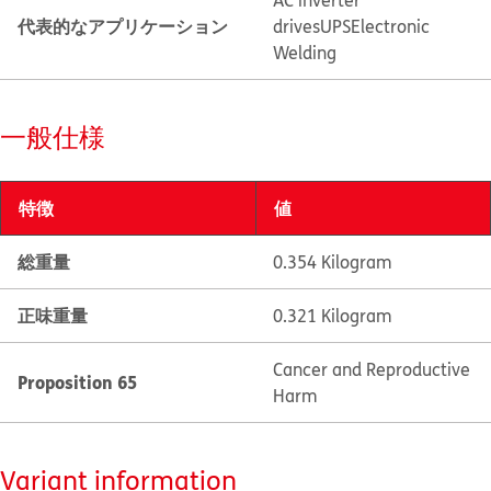
AC inverter
代表的なアプリケーション
drives
UPS
Electronic
Welding
一般仕様
特徴
値
総重量
0.354 Kilogram
正味重量
0.321 Kilogram
Cancer and Reproductive
Proposition 65
Harm
Variant information