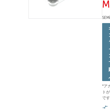
M
SEMi
*ア
トが
です