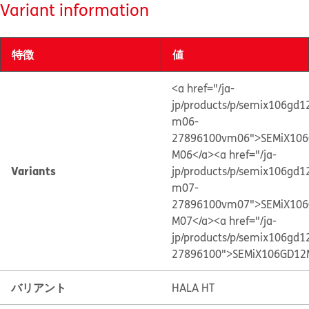
Variant information
特徴
値
<a href="/ja-
jp/products/p/semix106gd
m06-
27896100vm06">SEMiX10
M06</a>
<a href="/ja-
Variants
jp/products/p/semix106gd
m07-
27896100vm07">SEMiX10
M07</a>
<a href="/ja-
jp/products/p/semix106gd
27896100">SEMiX106GD12
バリアント
HALA HT