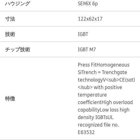
ハウジング
SEMiX 6p
寸法
122x62x17
技術
IGBT
チップ技術
IGBT M7
Press Fit
Homogeneous
Si
Trench = Trenchgate
technology
V<sub>CE(sat)
</sub> with positive
temperature
特徴
coefficient
High overload
capability
Low loss high
density IGBTs
UL
recognized file no.
E63532