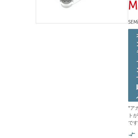
M
SEMi
*ア
トが
です