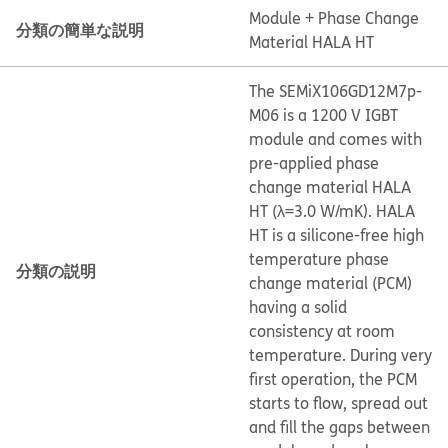
Module + Phase Change
分類の簡単な説明
Material HALA HT
The SEMiX106GD12M7p-
M06 is a 1200 V IGBT
module and comes with
pre-applied phase
change material HALA
HT (λ=3.0 W/mK). HALA
HT is a silicone-free high
temperature phase
分類の説明
change material (PCM)
having a solid
consistency at room
temperature. During very
first operation, the PCM
starts to flow, spread out
and fill the gaps between