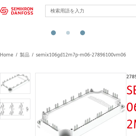
Home
製品
semix106gd12m7p-m06-27896100vm06
278
S
0
2