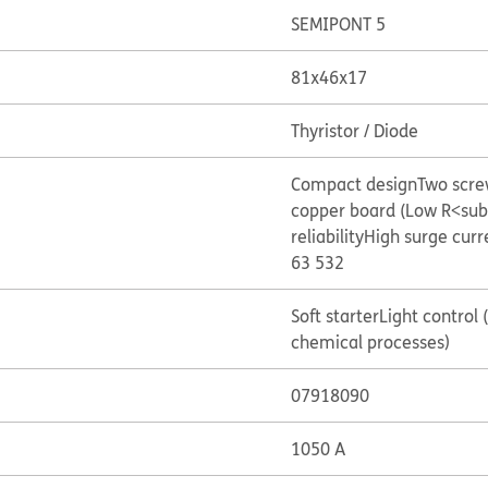
SEMIPONT 5
81x46x17
Thyristor / Diode
Compact design
Two scr
copper board (Low R<sub
reliability
High surge curr
63 532
Soft starter
Light control 
chemical processes)
07918090
1050 A