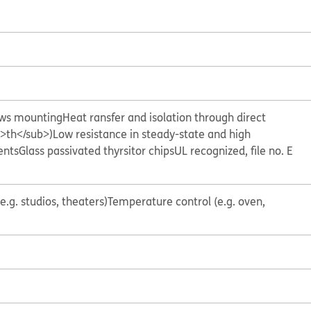
ews mounting
Heat ransfer and isolation through direct
>th</sub>)
Low resistance in steady-state and high
ents
Glass passivated thyrsitor chips
UL recognized, file no. E
(e.g. studios, theaters)
Temperature control (e.g. oven,