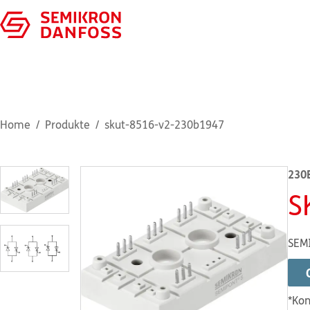
Home
Produkte
skut-8516-v2-230b1947
230
S
SEM
*Kon