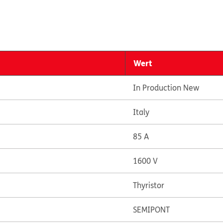
Wert
In Production New
Italy
85 A
1600 V
Thyristor
SEMIPONT