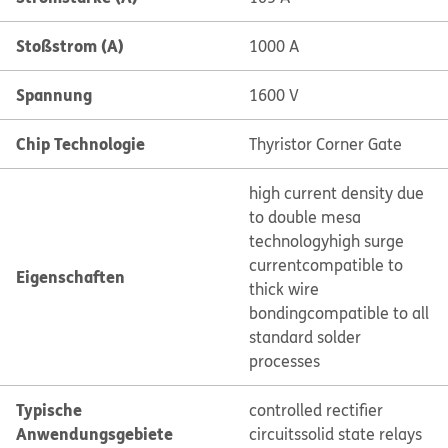
Stoßstrom (A)
1000 A
Spannung
1600 V
Chip Technologie
Thyristor Corner Gate
high current density due
to double mesa
technology
high surge
current
compatible to
Eigenschaften
thick wire
bonding
compatible to all
standard solder
processes
Typische
controlled rectifier
Anwendungsgebiete
circuits
solid state relays