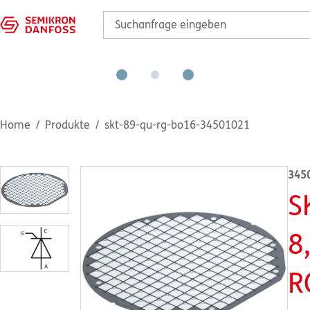
Home
Produkte
skt-89-qu-rg-bo16-34501021
345
S
8
R