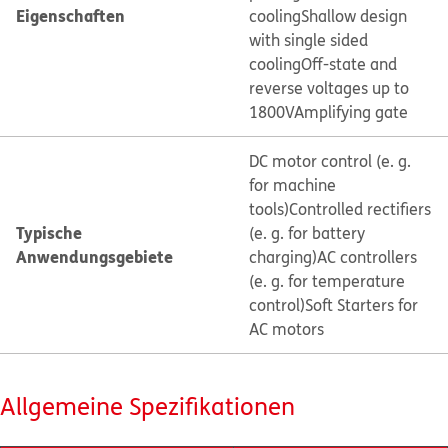
Eigenschaften
cooling
Shallow design
with single sided
cooling
Off-state and
reverse voltages up to
1800V
Amplifying gate
DC motor control (e. g.
for machine
tools)
Controlled rectifiers
Typische
(e. g. for battery
Anwendungsgebiete
charging)
AC controllers
(e. g. for temperature
control)
Soft Starters for
AC motors
Allgemeine Spezifikationen