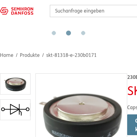
Home
Produkte
skt-81318-e-230b0171
230
S
Caps