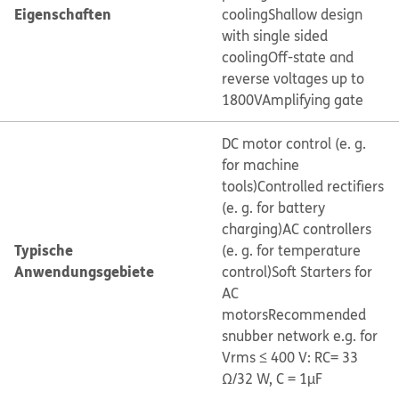
Eigenschaften
cooling
Shallow design
with single sided
cooling
Off-state and
reverse voltages up to
1800V
Amplifying gate
DC motor control (e. g.
for machine
tools)
Controlled rectifiers
(e. g. for battery
charging)
AC controllers
Typische
(e. g. for temperature
Anwendungsgebiete
control)
Soft Starters for
AC
motors
Recommended
snubber network e.g. for
Vrms ≤ 400 V: RC= 33
Ω/32 W, C = 1µF