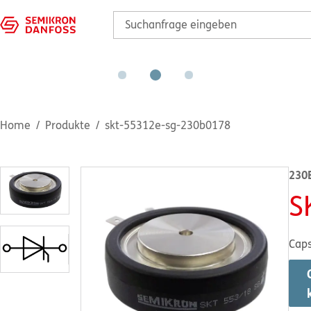
Home
Produkte
skt-55312e-sg-230b0178
230
S
Caps