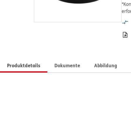
*Kon
erfo
Produktdetails
Dokumente
Abbildung