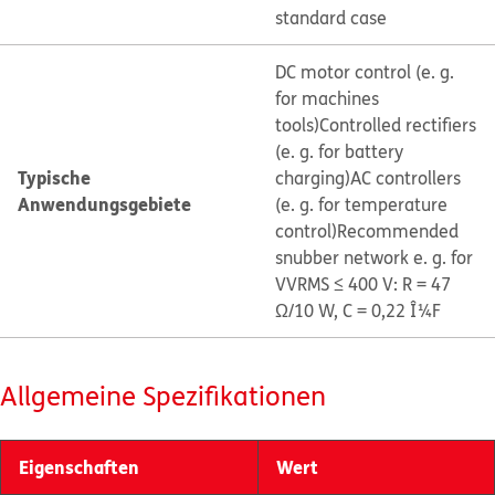
standard case
DC motor control (e. g.
for machines
tools)
Controlled rectifiers
(e. g. for battery
Typische
charging)
AC controllers
Anwendungsgebiete
(e. g. for temperature
control)
Recommended
snubber network e. g. for
VVRMS ≤ 400 V: R = 47
Ω/10 W, C = 0,22 Î¼F
Allgemeine Spezifikationen
Eigenschaften
Wert