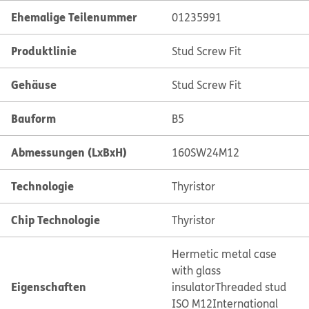
Ehemalige Teilenummer
01235991
Produktlinie
Stud Screw Fit
Gehäuse
Stud Screw Fit
Bauform
B5
Abmessungen (LxBxH)
160SW24M12
Technologie
Thyristor
Chip Technologie
Thyristor
Hermetic metal case
with glass
Eigenschaften
insulator
Threaded stud
ISO M12
International