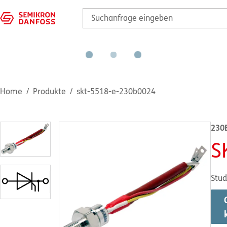
Home
Produkte
skt-5518-e-230b0024
230
S
Stud