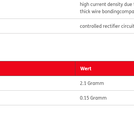
high current density due
thick wire bonding
compat
controlled rectifier circui
Wert
2.1 Gramm
0.15 Gramm