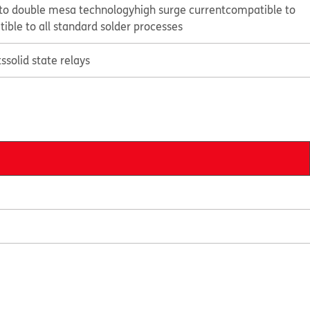
 to double mesa technology
high surge current
compatible to
ible to all standard solder processes
ts
solid state relays