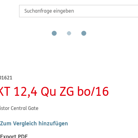
01621
KT 12,4 Qu ZG bo/16
istor Central Gate
Zum Vergleich hinzufügen
Export PDF