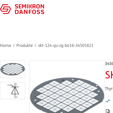
Home
Produkte
skt-124-qu-zg-bo16-34501621
345
S
Thyr