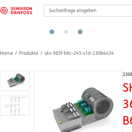
Home
Produkte
sks-365f-b6c-245-v16-230b4434
230
S
3
B