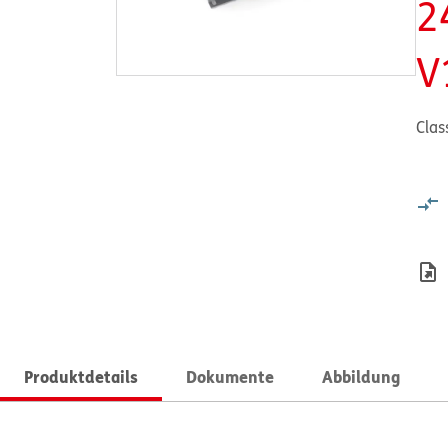
2
V
Clas
Produktdetails
Dokumente
Abbildung