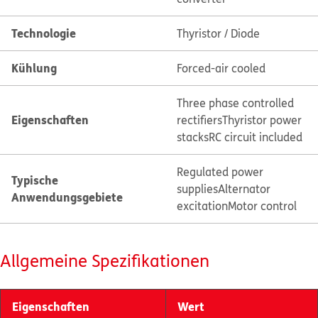
Technologie
Thyristor / Diode
Kühlung
Forced-air cooled
Three phase controlled
Eigenschaften
rectifiers
Thyristor power
stacks
RC circuit included
Regulated power
Typische
supplies
Alternator
Anwendungsgebiete
excitation
Motor control
Allgemeine Spezifikationen
Eigenschaften
Wert