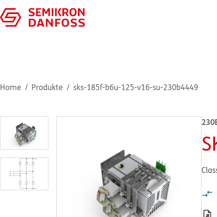
Home
Produkte
sks-185f-b6u-125-v16-su-230b4449
230
S
Clas