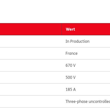
Wert
In Production
France
670 V
500 V
185 A
Three-phase uncontrolled 