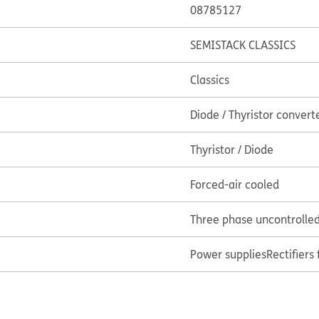
08785127
SEMISTACK CLASSICS
Classics
Diode / Thyristor convert
Thyristor / Diode
Forced-air cooled
Three phase uncontrolled 
Power supplies
Rectifiers