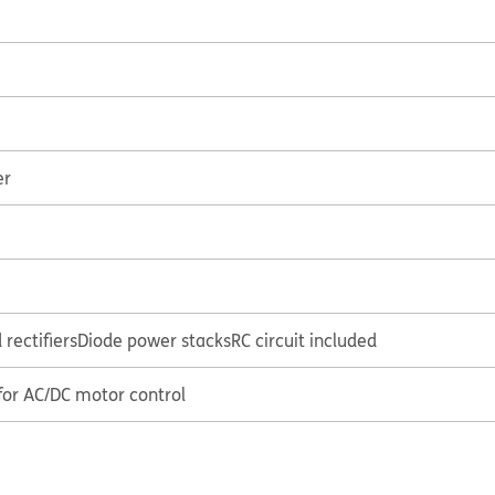
er
rectifiers
Diode power stacks
RC circuit included
 for AC/DC motor control