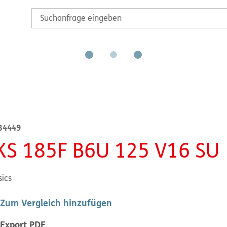
B4449
KS 185F B6U 125 V16 SU
sics
Zum Vergleich hinzufügen
Export PDF