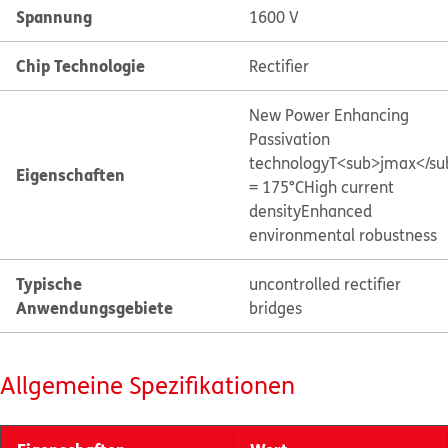
Spannung
1600 V
Chip Technologie
Rectifier
New Power Enhancing
Passivation
technology
T<sub>jmax</su
Eigenschaften
= 175°C
High current
density
Enhanced
environmental robustness
Typische
uncontrolled rectifier
Anwendungsgebiete
bridges
Allgemeine Spezifikationen