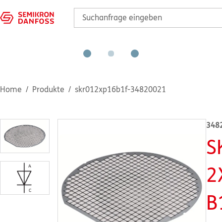
Home
Produkte
skr012xp16b1f-34820021
348
S
2
B