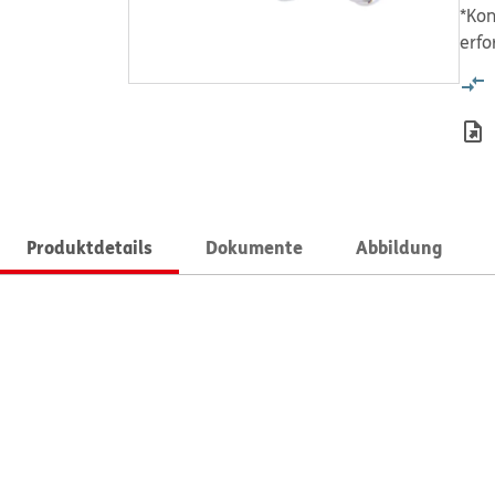
*Kon
erfo
Produktdetails
Dokumente
Abbildung