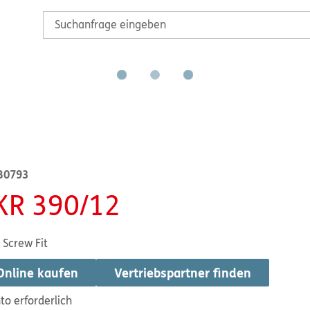
B0793
KR 390/12
 Screw Fit
Online kaufen
Vertriebspartner finden
to erforderlich