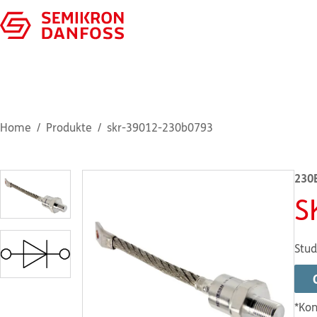
Home
Produkte
skr-39012-230b0793
230
S
Stud
*Kon