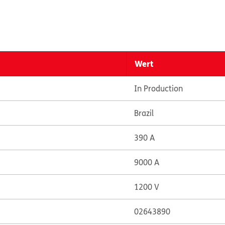
Wert
In Production
Brazil
390 A
9000 A
1200 V
02643890