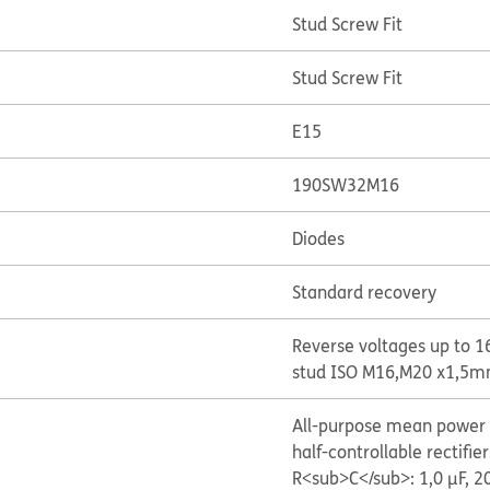
Stud Screw Fit
Stud Screw Fit
E15
190SW32M16
Diodes
Standard recovery
Reverse voltages up to 1
stud ISO M16,M20 x1,5m
All-purpose mean power r
half-controllable rectifier
R<sub>C</sub>: 1,0 μF, 