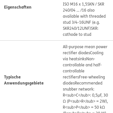
ISO M16 x 1,5
SKN / SKR
Eigenschaften
240/04 ... /16 also
available with threaded
stud 3/4-16UNF (e.g.
SKR240/12UNF)
SKR:
cathode to stud
All-purpose mean power
rectifier diodes
Cooling
via heatsinks
Non-
controllable and half-
controllable
Typische
rectifiers
Free-wheeling
Anwendungsgebiete
diodes
Recommended
snubber network:
R<sub>C</sub>: 0,5µF, 30
Ω (P<sub>R</sub> = 2W),
R<sub>P</sub> = 50 kΩ