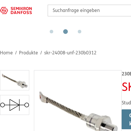
Home
Produkte
skr-24008-unf-230b0312
230
S
Stud