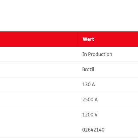
Wert
In Production
Brazil
130 A
2500 A
1200 V
02642140