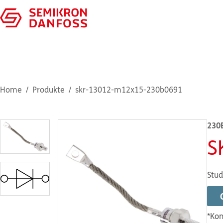
Home
Produkte
skr-13012-m12x15-230b0691
230
S
Stud
*Kon