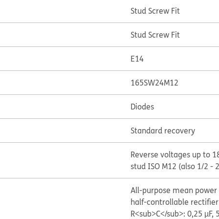
Stud Screw Fit
Stud Screw Fit
E14
165SW24M12
Diodes
Standard recovery
Reverse voltages up to 1
stud ISO M12 (also 1/2 - 
All-purpose mean power r
half-controllable rectifier
R<sub>C</sub>: 0,25 µF, 