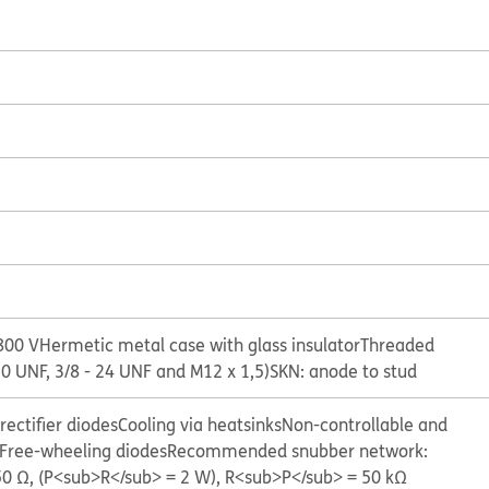
800 V
Hermetic metal case with glass insulator
Threaded
20 UNF, 3/8 - 24 UNF and M12 x 1,5)
SKN: anode to stud
ectifier diodes
Cooling via heatsinks
Non-controllable and
Free-wheeling diodes
Recommended snubber network:
50 Ω, (P<sub>R</sub> = 2 W), R<sub>P</sub> = 50 kΩ