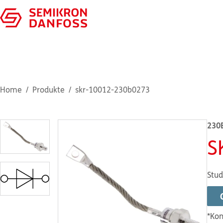
Home
Produkte
skr-10012-230b0273
230
S
Stud
*Kon