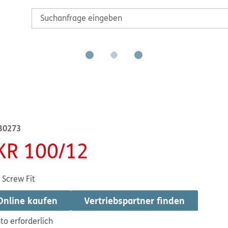
B0273
KR 100/12
 Screw Fit
Online kaufen
Vertriebspartner finden
to erforderlich