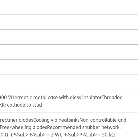
800 V
Hermetic metal case with glass insulator
Threaded
KR: cathode to stud
ectifier diodes
Cooling via heatsinks
Non-controllable and
Free-wheeling diodes
Recommended snubber network:
50 Ω, (P<sub>R</sub> = 2 W), R<sub>P</sub> = 50 kΩ