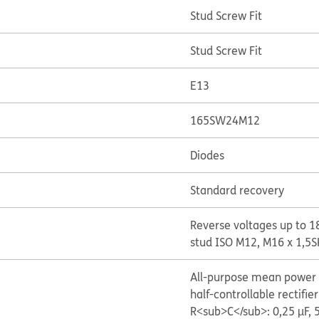
Stud Screw Fit
Stud Screw Fit
E13
165SW24M12
Diodes
Standard recovery
Reverse voltages up to 1
stud ISO M12, M16 x 1,5
S
All-purpose mean power r
half-controllable rectifier
R<sub>C</sub>: 0,25 µF, 