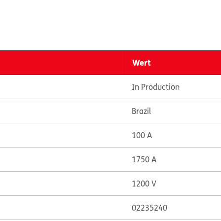
Wert
In Production
Brazil
100 A
1750 A
1200 V
02235240