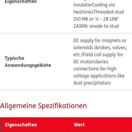
Eigenschaften
insulator
Cooling via
heatsinks
Threaded stud
ISO M8 or ¼ - 28 UNF
2A
SKN: anode to stud
DC supply for magnets or
solenoids (brakes, valves,
etc.)
Field coil supply for
Typische
DC motors
Series
Anwendungsgebiete
connections for high
voltage applications like
dust precipitators
Allgemeine Spezifikationen
Eigenschaften
Wert