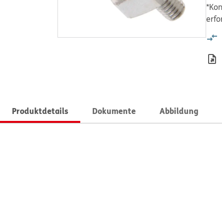
*Kon
erfo
Produktdetails
Dokumente
Abbildung