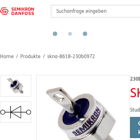
Home
Produkte
skna-8618-230b0972
230
S
Stud