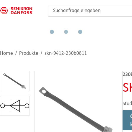
Home
Produkte
skn-9412-230b0811
230
S
Stud