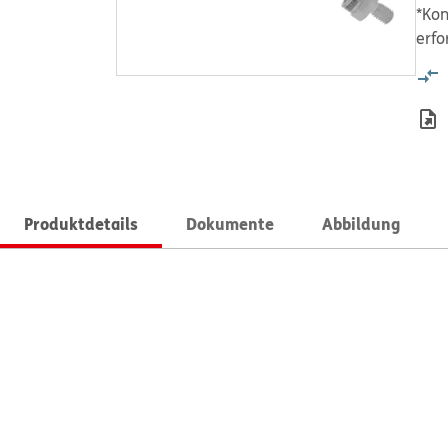
*Kon
erfo
Produktdetails
Dokumente
Abbildung