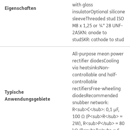
with glass
Eigenschaften
insulator
Optional silicone
sleeve
Threaded stud ISO
M8 x 1,25 or ¼” 28 UNF-
2A
SKN: anode to
stud
SKR: cathode to stud
All-purpose mean power
rectifier diodes
Cooling
via heatsinks
Non-
controllable and half-
controllable
rectifiers
Free-wheeling
Typische
diodes
Recommended
Anwendungsgebiete
snubber network:
R<sub>C</sub>: 0,1 μF,
100 Ω (P<sub>R</sub> =
2W), R<sub>P</sub> = 80