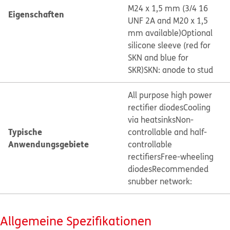
M24 x 1,5 mm (3/4 16
Eigenschaften
UNF 2A and M20 x 1,5
mm available)
Optional
silicone sleeve (red for
SKN and blue for
SKR)
SKN: anode to stud
All purpose high power
rectifier diodes
Cooling
via heatsinks
Non-
Typische
controllable and half-
Anwendungsgebiete
controllable
rectifiers
Free-wheeling
diodes
Recommended
snubber network:
Allgemeine Spezifikationen