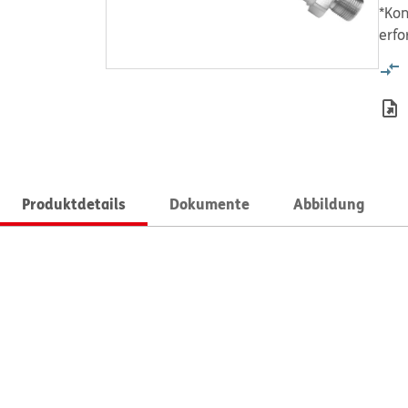
*Kon
erfo
Produktdetails
Dokumente
Abbildung