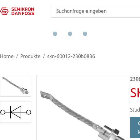
Home
Produkte
skn-60012-230b0836
230
S
Stud