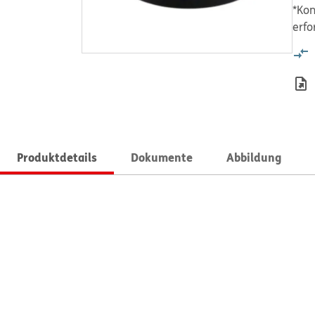
*Kon
erfo
Produktdetails
Dokumente
Abbildung