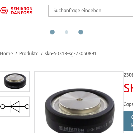
Home
Produkte
skn-50318-sg-230b0891
230
S
Caps