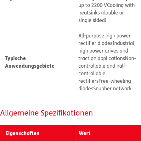
up to 2200 V
Cooling with
heatsinks (double or
single sided)
All-purpose high power
rectifier diodes
Industrial
high power drives and
Typische
traction applications
Non-
Anwendungsgebiete
controllable and half-
controllable
rectifiers
Free-wheeling
diodes
Snubber network:
Allgemeine Spezifikationen
Eigenschaften
Wert