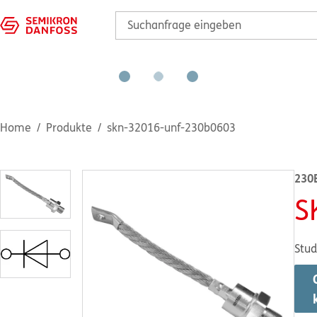
Home
Produkte
skn-32016-unf-230b0603
230
S
Stud