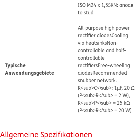
ISO M24 x 1,5
SKN: anode
to stud
All-purpose high power
rectifier diodes
Cooling
via heatsinks
Non-
controllable and half-
controllable
Typische
rectifiers
Free-wheeling
Anwendungsgebiete
diodes
Recommended
snubber network:
R<sub>C</sub>: 1µF, 20 Ω
(P<sub>R</sub> = 2 W),
R<sub>P</sub> = 25 kΩ
(P<sub>R</sub> = 20 W)
Allgemeine Spezifikationen