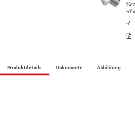
*Kon
erfo
Produktdetails
Dokumente
Abbildung