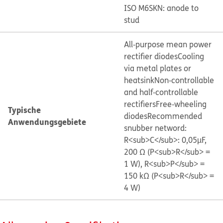
ISO M6
SKN: anode to
stud
All‐purpose mean power
rectifier diodes
Cooling
via metal plates or
heatsink
Non‐controllable
and half‐controllable
rectifiers
Free‐wheeling
Typische
diodes
Recommended
Anwendungsgebiete
snubber netword:
R<sub>C</sub>: 0,05µF,
200 Ω (P<sub>R</sub> =
1 W), R<sub>P</sub> =
150 kΩ (P<sub>R</sub> =
4 W)