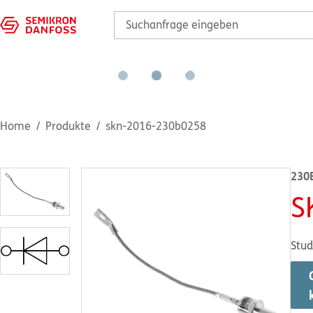
Home
Produkte
skn-2016-230b0258
230
S
Stud