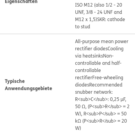
Eigenschaften
ISO M12 (also 1/2 - 20
UNF, 3/8 - 24 UNF and
M12 x 1,5)
SKR: cathode
to stud
All-purpose mean power
rectifier diodes
Cooling
via heatsinks
Non-
controllable and half-
controllable
rectifier
Free-wheeling
Typische
diodes
Recommended
Anwendungsgebiete
snubber network:
R<sub>C</sub>: 0,25 µF,
50 Ω, (P<sub>R</sub> = 2
W), R<sub>P</sub> = 50
kΩ (P<sub>R</sub> = 20
W)