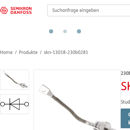
Home
Produkte
skn-13018-230b0281
230
S
Stud