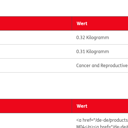
Wert
0.32 Kilogramm
0.31 Kilogramm
Cancer and Reproductiv
Wert
<a href="/de-de/produ
M04</a>
<a href="/de-d