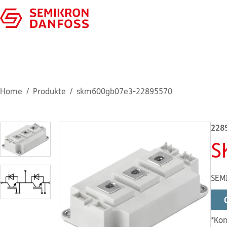
Home
Produkte
skm600gb07e3-22895570
228
S
SEM
*Kon