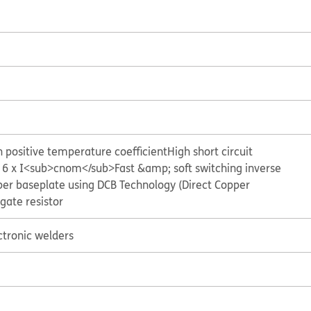
 positive temperature coefficient
High short circuit
 to 6 x I<sub>cnom</sub>
Fast &amp; soft switching inverse
per baseplate using DCB Technology (Direct Copper
gate resistor
ctronic welders