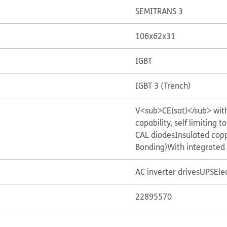
SEMITRANS 3
106x62x31
IGBT
IGBT 3 (Trench)
V<sub>CE(sat)</sub> with
capability, self limiting
CAL diodes
Insulated cop
Bonding)
With integrated 
AC inverter drives
UPS
Ele
22895570