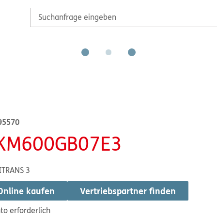
95570
KM600GB07E3
ITRANS 3
Online kaufen
Vertriebspartner finden
to erforderlich