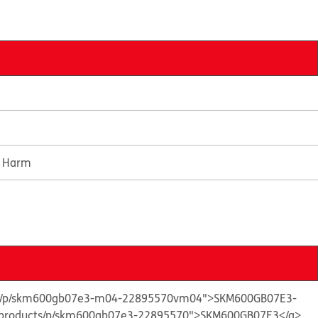
e Harm
cts/p/skm600gb07e3-m04-22895570vm04">SKM600GB07E3-
e/products/p/skm600gb07e3-22895570">SKM600GB07E3</a>