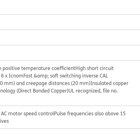
 positive temperature coefficient
High short circuit
to 6 x Icnom
Fast &amp; soft switching inverse CAL
10 mm) and creepage distances (20 mm)
Insulated copper
hnology (Direct Bonded Copper)
UL recognized, file no.
r AC motor speed control
Pulse frequencies also above 15
ives