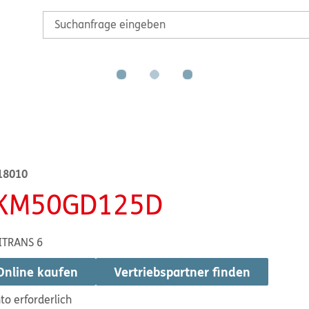
18010
KM50GD125D
ITRANS 6
Online kaufen
Vertriebspartner finden
to erforderlich