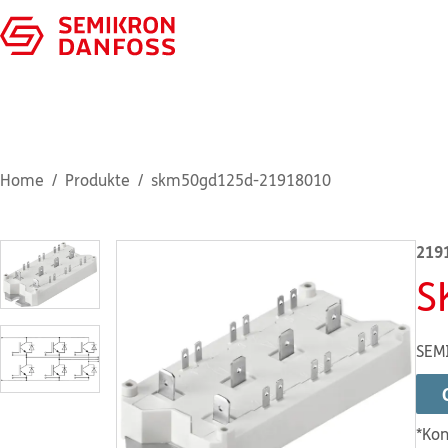
Home
Produkte
skm50gd125d-21918010
219
S
SEM
*Kon