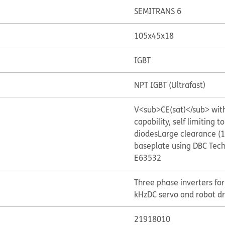
SEMITRANS 6
105x45x18
IGBT
NPT IGBT (Ultrafast)
V<sub>CE(sat)</sub> with
capability, self limiting 
diodes
Large clearance (
baseplate using DBC Tec
E63532
Three phase inverters fo
kHz
DC servo and robot dr
21918010