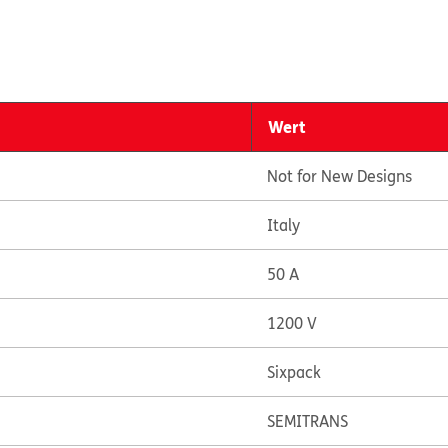
Wert
Not for New Designs
Italy
50 A
1200 V
Sixpack
SEMITRANS