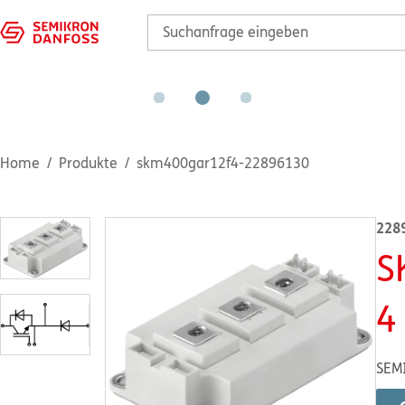
Home
Produkte
skm400gar12f4-22896130
228
S
4
SEM