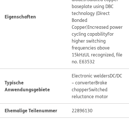
baseplate using DBC
technology (Direct
Eigenschaften
Bonded
Copper)
Increased power
cycling capability
For
higher switching
frequencies above
15kHz
UL recognized, file
no. E63532
Electronic welders
DC/DC
Typische
– converter
Brake
Anwendungsgebiete
chopper
Switched
reluctance motor
Ehemalige Teilenummer
22896130