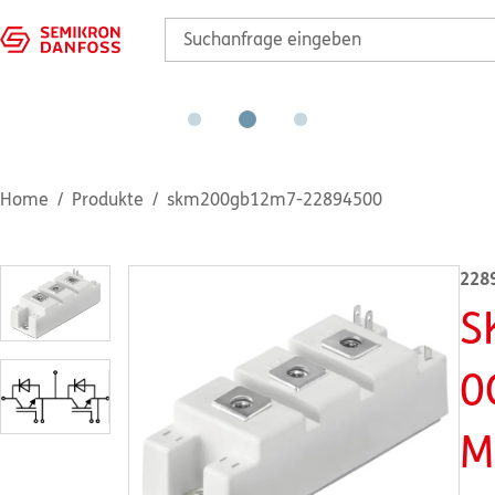
Home
Produkte
skm200gb12m7-22894500
228
S
0
M