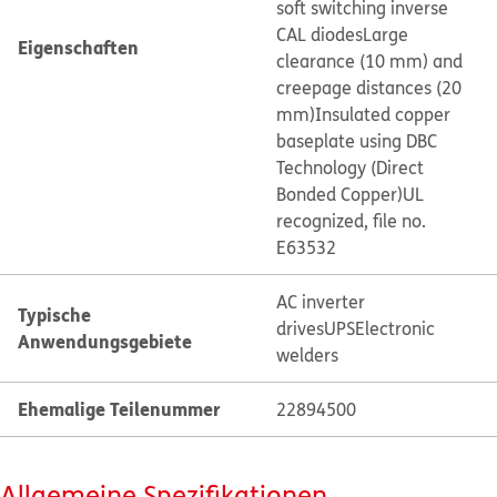
soft switching inverse
CAL diodes
Large
Eigenschaften
clearance (10 mm) and
creepage distances (20
mm)
Insulated copper
baseplate using DBC
Technology (Direct
Bonded Copper)
UL
recognized, file no.
E63532
AC inverter
Typische
drives
UPS
Electronic
Anwendungsgebiete
welders
Ehemalige Teilenummer
22894500
Allgemeine Spezifikationen