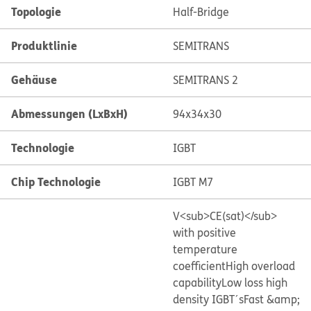
Topologie
Half-Bridge
Produktlinie
SEMITRANS
Gehäuse
SEMITRANS 2
Abmessungen (LxBxH)
94x34x30
Technologie
IGBT
Chip Technologie
IGBT M7
V<sub>CE(sat)</sub>
with positive
temperature
coefficient
High overload
capability
Low loss high
density IGBT´s
Fast &amp;