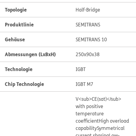
Topologie
Half-Bridge
Produktlinie
SEMITRANS
Gehäuse
SEMITRANS 10
Abmessungen (LxBxH)
250x90x38
Technologie
IGBT
Chip Technologie
IGBT M7
V<sub>CE(sat)</sub>
with positive
temperature
coefficient
High overload
capability
Symmetrical
current sharing
Low-