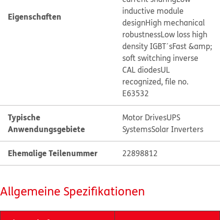
inductive module
Eigenschaften
design
High mechanical
robustness
Low loss high
density IGBT´s
Fast &amp;
soft switching inverse
CAL diodes
UL
recognized, file no.
E63532
Typische
Motor Drives
UPS
Anwendungsgebiete
Systems
Solar Inverters
Ehemalige Teilenummer
22898812
Allgemeine Spezifikationen