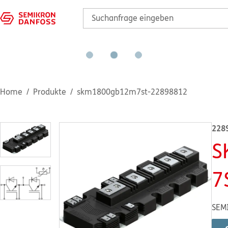
Home
Produkte
skm1800gb12m7st-22898812
228
S
7
SEM