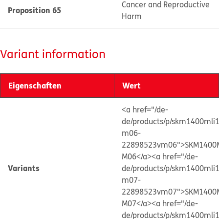
Cancer and Reproductive
Proposition 65
Harm
Variant information
Eigenschaften
Wert
<a href="/de-
de/products/p/skm1400mli
m06-
22898523vm06">SKM1400
M06</a>
<a href="/de-
Variants
de/products/p/skm1400mli
m07-
22898523vm07">SKM1400
M07</a>
<a href="/de-
de/products/p/skm1400mli