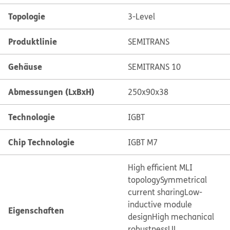
Topologie
3-Level
Produktlinie
SEMITRANS
Gehäuse
SEMITRANS 10
Abmessungen (LxBxH)
250x90x38
Technologie
IGBT
Chip Technologie
IGBT M7
High efficient MLI
topology
Symmetrical
current sharing
Low-
inductive module
Eigenschaften
design
High mechanical
robustness
UL