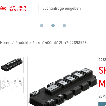
Home
Produkte
skm1400mli12tm7-22898523
228
S
M
SEM