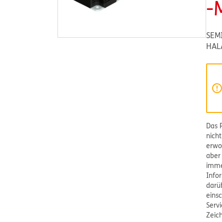
-
SEM
HAL
Das 
nich
erwo
aber 
imme
Info
darü
einsc
Serv
Zeic