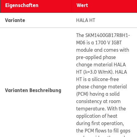
Eigenschaften
Wert
Variante
HALA HT
The SKM1400GB17R8H1-
M06 is a 1700 V IGBT
module and comes with
pre-applied phase
change material HALA
HT (λ=3.0 W/mK). HALA
HT is a silicone-free
phase change material
Varianten Beschreibung
(PCM) having a solid
consistency at room
temperature. With the
application of heat
during first operation,
the PCM flows to fill gaps