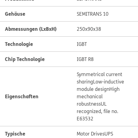
Gehäuse
SEMITRANS 10
Abmessungen (LxBxH)
250x90x38
Technologie
IGBT
Chip Technologie
IGBT R8
Symmetrical current
sharing
Low-inductive
module design
High
Eigenschaften
mechanical
robustness
UL
recognized, file no.
E63532
Typische
Motor Drives
UPS