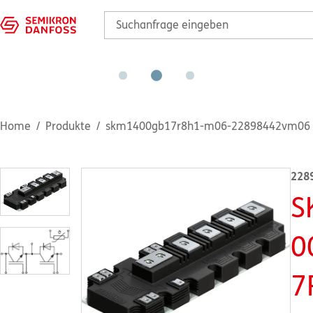
Home
Produkte
skm1400gb17r8h1-m06-22898442vm06
228
S
0
7