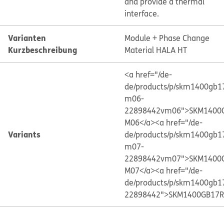
and provide a thermal
interface.
Varianten
Module + Phase Change
Kurzbeschreibung
Material HALA HT
<a href="/de-
de/products/p/skm1400gb1
m06-
22898442vm06">SKM1400
M06</a>
<a href="/de-
Variants
de/products/p/skm1400gb1
m07-
22898442vm07">SKM1400
M07</a>
<a href="/de-
de/products/p/skm1400gb1
22898442">SKM1400GB17R