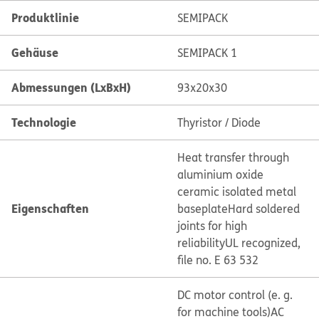
Produktlinie
SEMIPACK
Gehäuse
SEMIPACK 1
Abmessungen (LxBxH)
93x20x30
Technologie
Thyristor / Diode
Heat transfer through
aluminium oxide
ceramic isolated metal
Eigenschaften
baseplate
Hard soldered
joints for high
reliability
UL recognized,
file no. E 63 532
DC motor control (e. g.
for machine tools)
AC