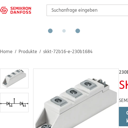
Home
Produkte
skkt-72b16-e-230b1684
230
S
SEM