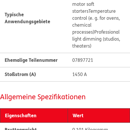
motor soft
starters
Temperature
Typische
control (e. g. for ovens,
Anwendungsgebiete
chemical
processes)
Professional
light dimming (studios,
theaters)
Ehemalige Teilenummer
07897721
Stoßstrom (A)
1450 A
Allgemeine Spezifikationen
Eigenschaften
Wert
Bruttogewicht
0.101 Kilogramm