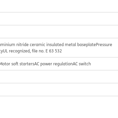
uminium nitride ceramic insulated metal baseplate
Pressure
ty
UL recognized, file no. E 63 532
Motor soft starters
AC power regulation
AC switch