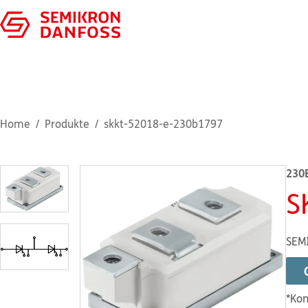
Home
Produkte
skkt-52018-e-230b1797
230
S
SEM
*Kon