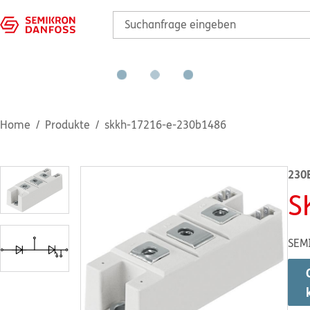
Home
Produkte
skkh-17216-e-230b1486
230
S
SEM