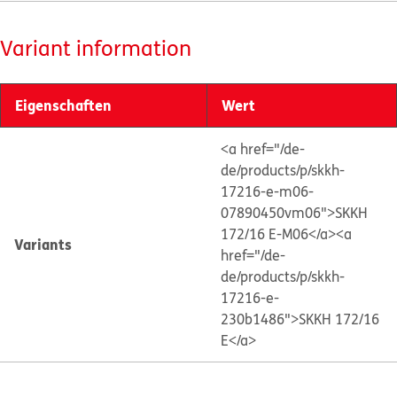
Variant information
Eigenschaften
Wert
<a href="/de-
de/products/p/skkh-
17216-e-m06-
07890450vm06">SKKH
172/16 E-M06</a>
<a
Variants
href="/de-
de/products/p/skkh-
17216-e-
230b1486">SKKH 172/16
E</a>