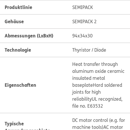
Produktlinie
SEMIPACK
Gehäuse
SEMIPACK 2
Abmessungen (LxBxH)
94x34x30
Technologie
Thyristor / Diode
Heat transfer through
aluminum oxide ceramic
insulated metal
Eigenschaften
baseplate
Hard soldered
joints for high
reliability
UL recognized,
file no. E63532
DC motor control (e.g. for
Typische
machine tools)
AC motor