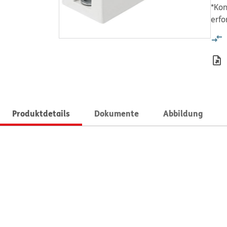
*Kon
erfo
Produktdetails
Dokumente
Abbildung