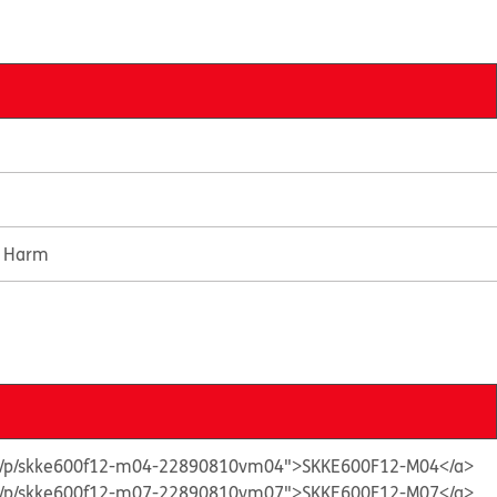
e Harm
ts/p/skke600f12-m04-22890810vm04">SKKE600F12-M04</a>
ts/p/skke600f12-m07-22890810vm07">SKKE600F12-M07</a>