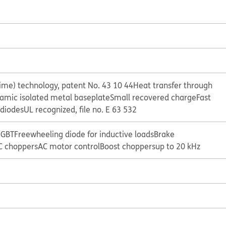
etime) technology, patent No. 43 10 44
Heat transfer through
amic isolated metal baseplate
Small recovered charge
Fast
 diodes
UL recognized, file no. E 63 532
IGBT
Freewheeling diode for inductive loads
Brake
C choppers
AC motor control
Boost choppers
up to 20 kHz