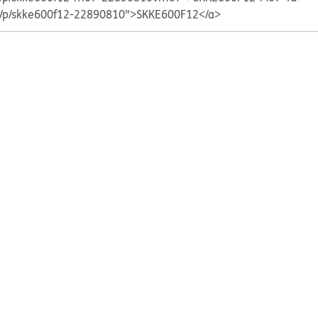
ts/p/skke600f12-22890810">SKKE600F12</a>