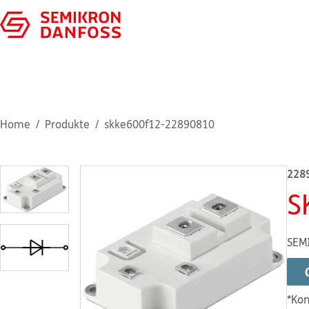
Home
Produkte
skke600f12-22890810
228
S
SEM
*Kon