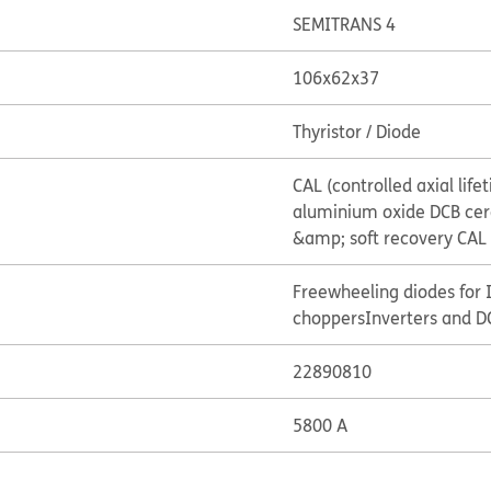
SEMITRANS 4
106x62x37
Thyristor / Diode
CAL (controlled axial lif
aluminium oxide DCB cer
&amp; soft recovery CAL
Freewheeling diodes for 
choppers
Inverters and D
22890810
5800 A