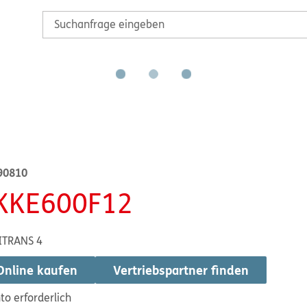
90810
KKE600F12
ITRANS 4
Online kaufen
Vertriebspartner finden
to erforderlich