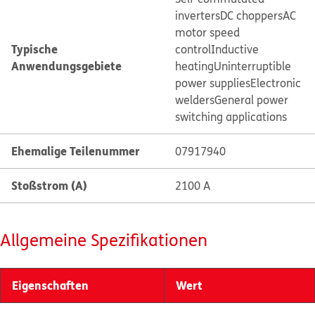
inverters
DC choppers
AC
motor speed
Typische
control
Inductive
Anwendungsgebiete
heating
Uninterruptible
power supplies
Electronic
welders
General power
switching applications
Ehemalige Teilenummer
07917940
Stoßstrom (A)
2100 A
Allgemeine Spezifikationen
Eigenschaften
Wert