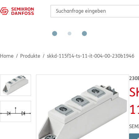
Home
Produkte
skkd-115f14-ts-11-it-004-00-230b1946
230
S
1
SEMI