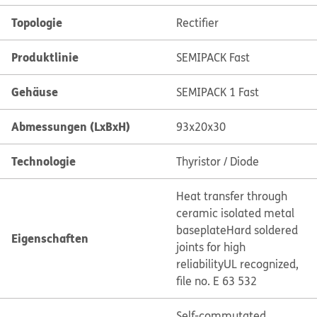
Topologie
Rectifier
Produktlinie
SEMIPACK Fast
Gehäuse
SEMIPACK 1 Fast
Abmessungen (LxBxH)
93x20x30
Technologie
Thyristor / Diode
Heat transfer through
ceramic isolated metal
baseplate
Hard soldered
Eigenschaften
joints for high
reliability
UL recognized,
file no. E 63 532
Self-commutated