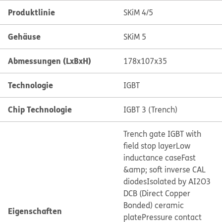
Produktlinie
SKiM 4/5
Gehäuse
SKiM 5
Abmessungen (LxBxH)
178x107x35
Technologie
IGBT
Chip Technologie
IGBT 3 (Trench)
Trench gate IGBT with
field stop layer
Low
inductance case
Fast
&amp; soft inverse CAL
diodes
Isolated by AI2O3
DCB (Direct Copper
Bonded) ceramic
Eigenschaften
plate
Pressure contact