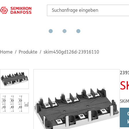
Home
Produkte
skim450gd126d-23916110
239
S
SKiM