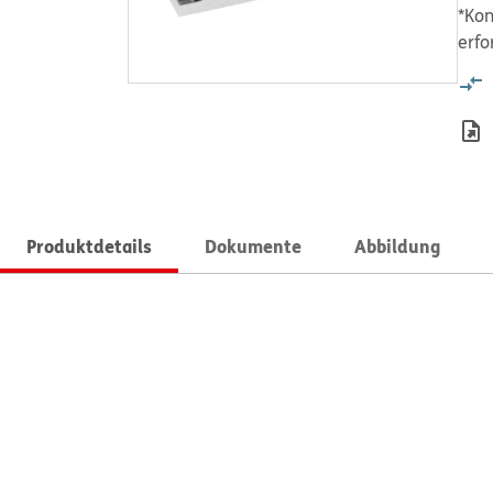
*Kon
erfo
Produktdetails
Dokumente
Abbildung