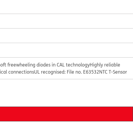
oft freewheeling diodes in CAL technology
Highly reliable
rical connections
UL recognised: File no. E63532
NTC T-Sensor