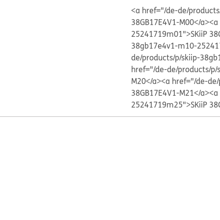
<a href="/de-de/produc
38GB17E4V1-M00</a>
<a
25241719m01">SKiiP 38
38gb17e4v1-m10-25241
de/products/p/skiip-38
href="/de-de/products/
M20</a>
<a href="/de-de
38GB17E4V1-M21</a>
<a
25241719m25">SKiiP 38