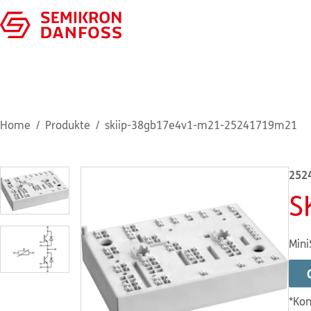
Home
Produkte
skiip-38gb17e4v1-m21-25241719m21
252
S
Mini
*Kon