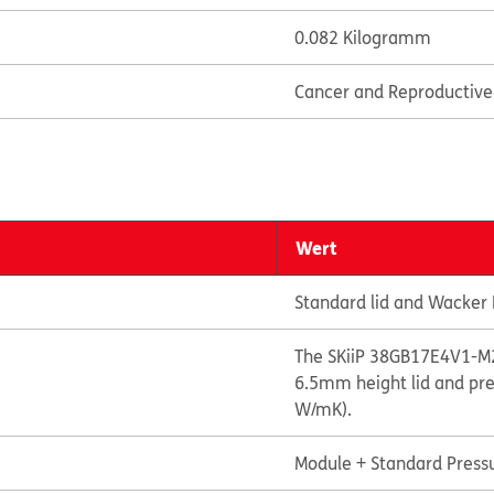
0.082 Kilogramm
Cancer and Reproductiv
Wert
Standard lid and Wacker
The SKiiP 38GB17E4V1-M2
6.5mm height lid and pre
W/mK).
Module + Standard Press