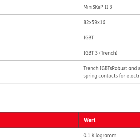
MiniSKiiP II 3
82x59x16
IGBT
IGBT 3 (Trench)
Trench IGBTs
Robust and s
spring contacts for elect
Wert
0.1 Kilogramm