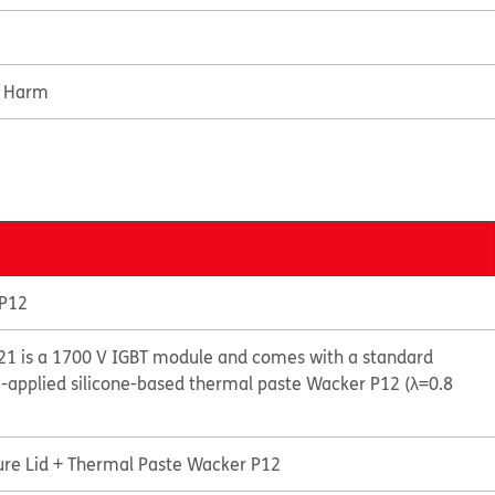
e Harm
 P12
1 is a 1700 V IGBT module and comes with a standard
-applied silicone-based thermal paste Wacker P12 (λ=0.8
ure Lid + Thermal Paste Wacker P12