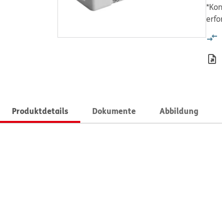
*Kon
erfo
Produktdetails
Dokumente
Abbildung