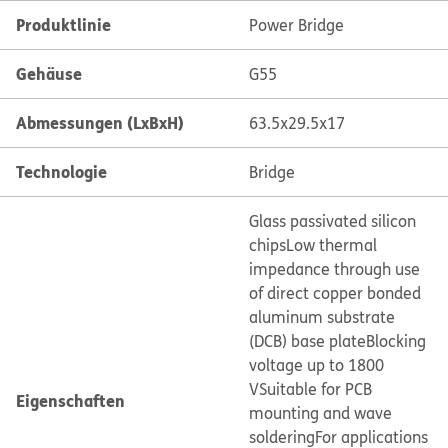
Produktlinie
Power Bridge
Gehäuse
G55
Abmessungen (LxBxH)
63.5x29.5x17
Technologie
Bridge
Glass passivated silicon
chips
Low thermal
impedance through use
of direct copper bonded
aluminum substrate
(DCB) base plate
Blocking
voltage up to 1800
V
Suitable for PCB
Eigenschaften
mounting and wave
soldering
For applications