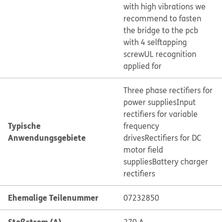
with high vibrations we
recommend to fasten
the bridge to the pcb
with 4 selftapping
screw
UL recognition
applied for
Three phase rectifiers for
power supplies
Input
rectifiers for variable
Typische
frequency
Anwendungsgebiete
drives
Rectifiers for DC
motor field
supplies
Battery charger
rectifiers
Ehemalige Teilenummer
07232850
Stoßstrom (A)