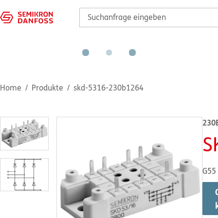
Home
Produkte
skd-5316-230b1264
230
S
G55