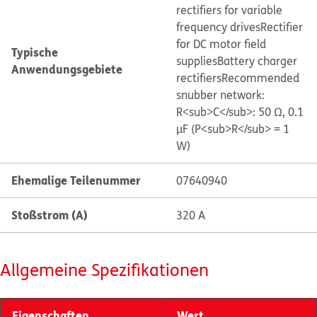
rectifiers for variable
frequency drives
Rectifier
for DC motor field
Typische
supplies
Battery charger
Anwendungsgebiete
rectifiers
Recommended
snubber network:
R<sub>C</sub>: 50 Ω, 0.1
µF (P<sub>R</sub> = 1
W)
Ehemalige Teilenummer
07640940
Stoßstrom (A)
320 A
Allgemeine Spezifikationen
Eigenschaften
Wert