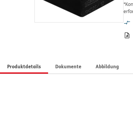
*Kon
erfo
Produktdetails
Dokumente
Abbildung