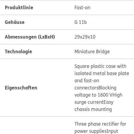
Produktlinie
Fast-on
Gehäuse
G 11b
Abmessungen (LxBxH)
29x29x10
Technologie
Miniature Bridge
Square plastic case with
isolated metal base plate
and fast-on
Eigenschaften
connectors
Blocking
voltage to 1600 V
High
surge current
Easy
chassis mounting
Three phase rectifier for
power supplies
Input