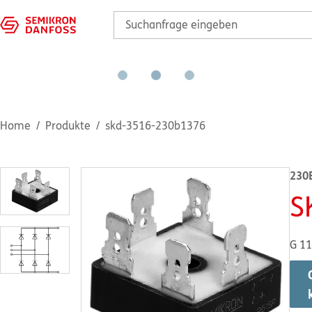
Home
Produkte
skd-3516-230b1376
230
S
G 1