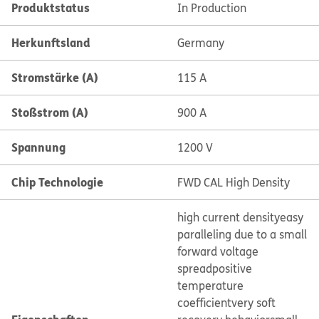
Produktstatus
In Production
Herkunftsland
Germany
Stromstärke (A)
115 A
Stoßstrom (A)
900 A
Spannung
1200 V
Chip Technologie
FWD CAL High Density
high current density
easy
paralleling due to a small
forward voltage
spread
positive
temperature
coefficient
very soft