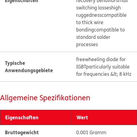
Eigenschaften
recovery behavior
small
switching losses
high
ruggedness
compatible
to thick wire
bonding
compatible to
standard solder
processes
freewheeling diode for
Typische
IGBT
particularly suitable
Anwendungsgebiete
for frequencies &lt; 8 kHz
Allgemeine Spezifikationen
Eigenschaften
Wert
Bruttogewicht
0.001 Gramm