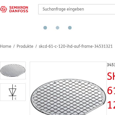
Home
Produkte
skcd-61-c-120-ihd-auf-frame-34531321
345
S
6
1