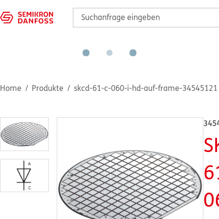
Home
Produkte
skcd-61-c-060-i-hd-auf-frame-34545121
345
S
6
0