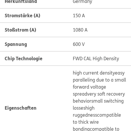
Herkunftsland
Germany
Stromstärke (A)
150 A
Stoßstrom (A)
1080 A
Spannung
600 V
Chip Technologie
FWD CAL High Density
high current density
easy
paralleling due to a small
forward voltage
spread
very soft recovery
behavior
small switching
Eigenschaften
losses
high
ruggedness
compatible
to thick wire
bonding
compatible to