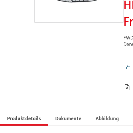
H
F
FWD
Dens
Produktdetails
Dokumente
Abbildung