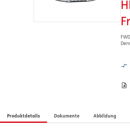
H
F
FWD
Dens
Produktdetails
Dokumente
Abbildung