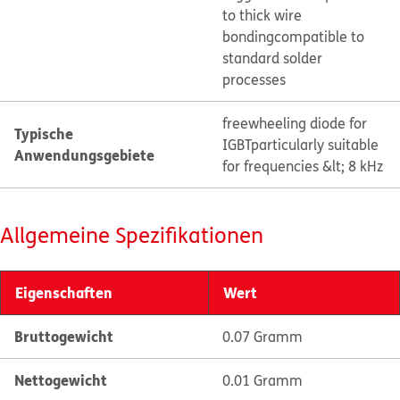
to thick wire
bonding
compatible to
standard solder
processes
freewheeling diode for
Typische
IGBT
particularly suitable
Anwendungsgebiete
for frequencies &lt; 8 kHz
Allgemeine Spezifikationen
Eigenschaften
Wert
Bruttogewicht
0.07 Gramm
Nettogewicht
0.01 Gramm