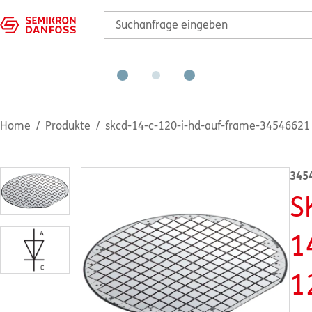
Home
Produkte
skcd-14-c-120-i-hd-auf-frame-34546621
345
S
1
1