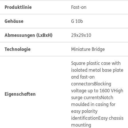
Produktlinie
Fast-on
Gehäuse
G 10b
Abmessungen (LxBxH)
29x29x10
Technologie
Miniature Bridge
Square plastic case with
isolated metal base plate
and fast-on
connectors
Blocking
voltage up to 1600 V
High
Eigenschaften
surge currents
Notch
moulded in casing for
easy polarity
identification
Easy chassis
mounting