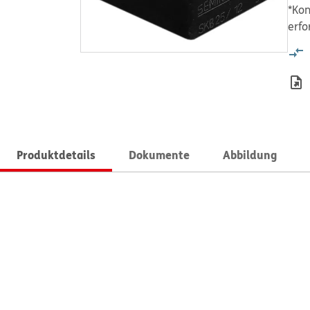
*Kon
erfo
Produktdetails
Dokumente
Abbildung