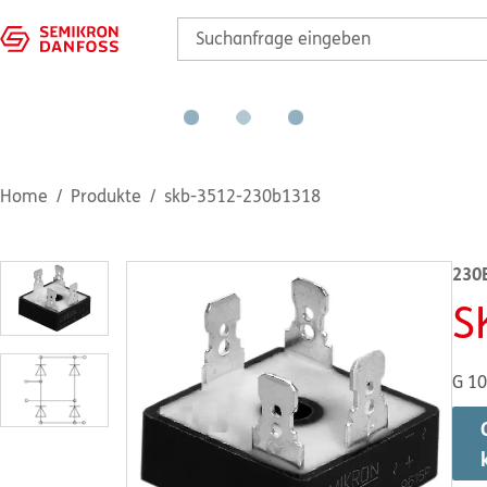
Home
Produkte
skb-3512-230b1318
230
S
G 1