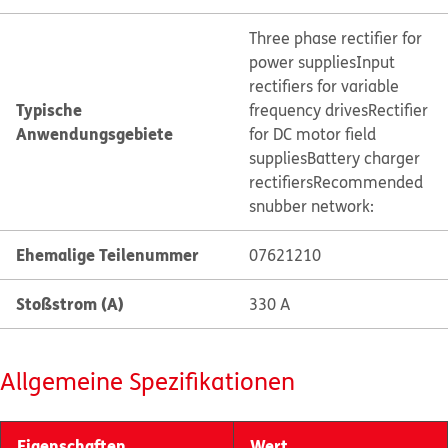
Three phase rectifier for
power supplies
Input
rectifiers for variable
Typische
frequency drives
Rectifier
Anwendungsgebiete
for DC motor field
supplies
Battery charger
rectifiers
Recommended
snubber network:
Ehemalige Teilenummer
07621210
Stoßstrom (A)
330 A
Allgemeine Spezifikationen
Eigenschaften
Wert