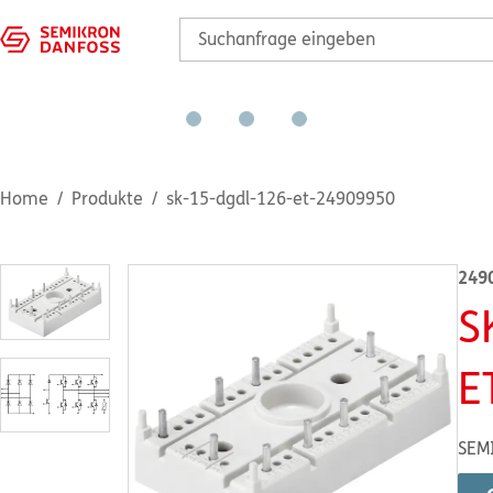
Home
Produkte
sk-15-dgdl-126-et-24909950
249
S
E
SEM