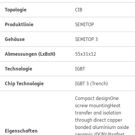
Topologie
CIB
Produktlinie
SEMITOP
Gehäuse
SEMITOP 3
Abmessungen (LxBxH)
55x31x12
Technologie
IGBT
Chip Technologie
IGBT 3 (Trench)
Compact design
One
screw mounting
Heat
transfer and isolation
through direct copper
bonded aluminium oxide
Eigenschaften
ceramic (DCB)
Ultrafast