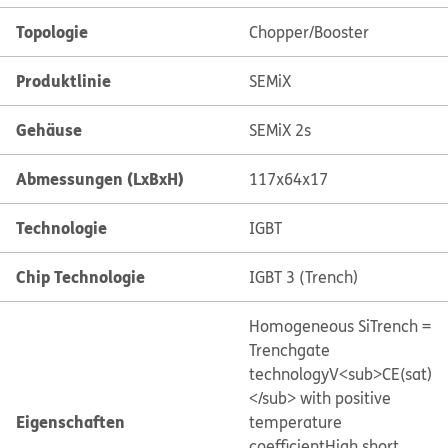
Topologie
Chopper/Booster
Produktlinie
SEMiX
Gehäuse
SEMiX 2s
Abmessungen (LxBxH)
117x64x17
Technologie
IGBT
Chip Technologie
IGBT 3 (Trench)
Homogeneous Si
Trench =
Trenchgate
technology
V<sub>CE(sat)
</sub> with positive
Eigenschaften
temperature
coefficient
High short