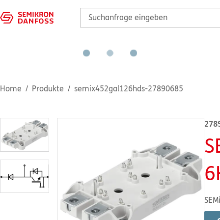
Home
Produkte
semix452gal126hds-27890685
278
S
6
SEMi