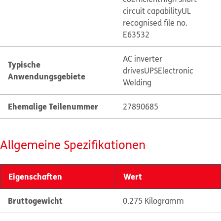
circuit capability
UL
recognised file no.
E63532
AC inverter
Typische
drives
UPS
Electronic
Anwendungsgebiete
Welding
Ehemalige Teilenummer
27890685
Allgemeine Spezifikationen
Eigenschaften
Wert
Bruttogewicht
0.275 Kilogramm