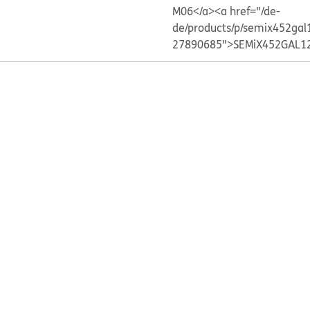
M06</a>
<a href="/de-
de/products/p/semix452gal
27890685">SEMiX452GAL1