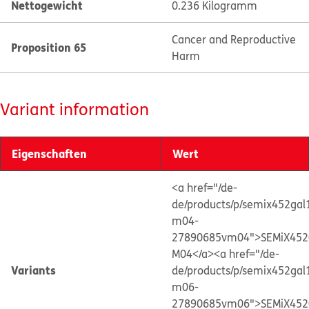
Nettogewicht
0.236 Kilogramm
Cancer and Reproductive
Proposition 65
Harm
Variant information
Eigenschaften
Wert
<a href="/de-
de/products/p/semix452gal
m04-
27890685vm04">SEMiX452
M04</a>
<a href="/de-
Variants
de/products/p/semix452gal
m06-
27890685vm06">SEMiX452