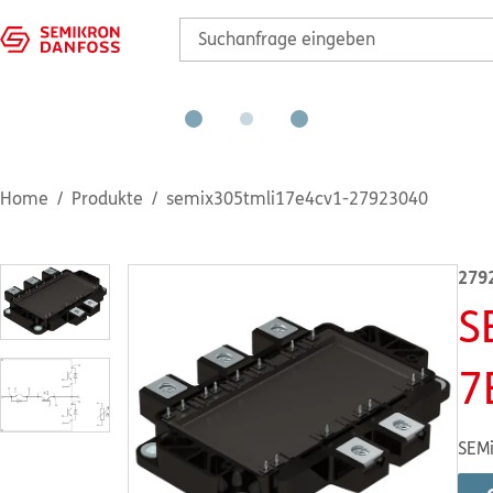
Home
Produkte
semix305tmli17e4cv1-27923040
279
S
7
SEMi