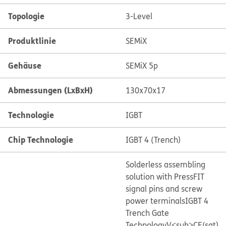
Topologie
3-Level
Produktlinie
SEMiX
Gehäuse
SEMiX 5p
Abmessungen (LxBxH)
130x70x17
Technologie
IGBT
Chip Technologie
IGBT 4 (Trench)
Solderless assembling
solution with PressFIT
signal pins and screw
power terminals
IGBT 4
Trench Gate
Technology
V<sub>CE(sat)