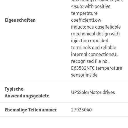
</sub>with positive
temperature
Eigenschaften
coefficient
Low
inductance case
Reliable
mechanical design with
injection moulded
terminals and reliable
internal connections
UL
recognized file no.
E63532
NTC temperature
sensor inside
Typische
UPS
Solar
Motor drives
Anwendungsgebiete
Ehemalige Teilenummer
27923040