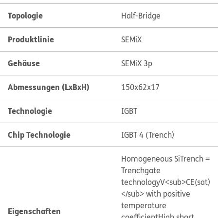
Topologie
Half-Bridge
Produktlinie
SEMiX
Gehäuse
SEMiX 3p
Abmessungen (LxBxH)
150x62x17
Technologie
IGBT
Chip Technologie
IGBT 4 (Trench)
Homogeneous Si
Trench =
Trenchgate
technology
V<sub>CE(sat)
</sub> with positive
temperature
Eigenschaften
coefficient
High short