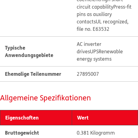
circuit capability
Press-fit
pins as auxiliary
contacts
UL recognized,
file no. E63532
AC inverter
Typische
drives
UPS
Renewable
Anwendungsgebiete
energy systems
Ehemalige Teilenummer
27895007
Allgemeine Spezifikationen
Eigenschaften
Wert
Bruttogewicht
0.381 Kilogramm