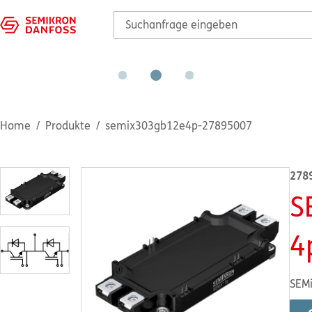
Home
Produkte
semix303gb12e4p-27895007
278
S
4
SEMi