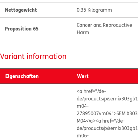
Nettogewicht
0.35 Kilogramm
Cancer and Reproductive
Proposition 65
Harm
Variant information
Eigenschaften
Wert
<a href="/de-
de/products/p/semix303gb
m04-
27895007vm04">SEMiX303
M04</a>
<a href="/de-
de/products/p/semix303gb
m06-